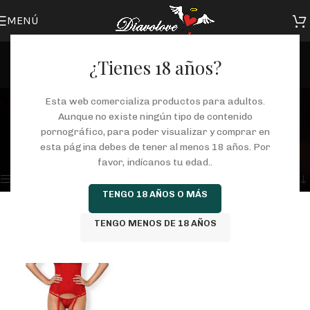
MENÚ
¿Tienes 18 años?
corsetería las palmas
Esta web comercializa productos para adultos.
Aunque no existe ningún tipo de contenido
Categorías
pornográfico, para poder visualizar y comprar en
Inicio
/
Tienda
/
Productos etiquetados “corsetería las palmas”
esta página debes de tener al menos 18 años. Por
Mostrando el único resultado
favor, indícanos tu edad..
Mostrar barra lateral
TENGO 18 AÑOS O MÁS
TENGO MENOS DE 18 AÑOS