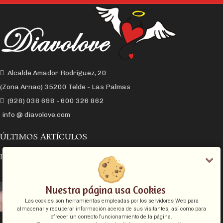
Alcalde Amador Rodríguez, 20
(Zona Arnao) 35200 Telde - Las Palmas
(928) 038 698 - 600 326 862
info @ diavolove.com
ÚLTIMOS ARTÍCULOS
LA CONEXIÓN Y EL DESEO SEXUAL
EL COLLAR DE CADENA CON CANDADO
Nuestra página usa Cookies
Las cookies son herramientas empleadas por los servidores Web para
almacenar y recuperar información acerca de sus visitantes, así como para
ofrecer un correcto funcionamiento de la página.