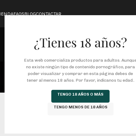
IENDA
FAQS
BLOG
CONTACTAR
¿Tienes 18 años?
Esta web comercializa productos para adultos. Aunqu
Suspendiss
no existe ningún tipo de contenido pornográfico, para
poder visualizar y comprar en esta página debes de
tener al menos 18 años. Por favor, indícanos tu edad..
Portada
/
Susp
TENGO 18 AÑOS O MÁS
TENGO MENOS DE 18 AÑOS