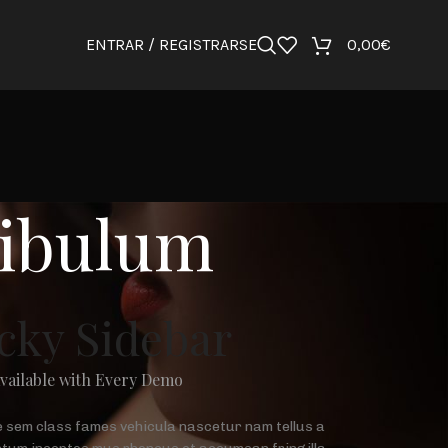
ENTRAR / REGISTRARSE
0,00
€
tibulum
icky Sidebar
available with Every Demo
e sem class fames vehicula nascetur nam tellus a