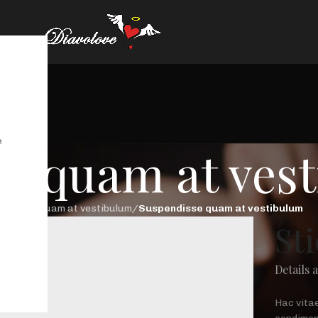
e
e quam at ves
endisse quam at vestibulum
/
Suspendisse quam at vestibulum
St
Details 
Hac vita