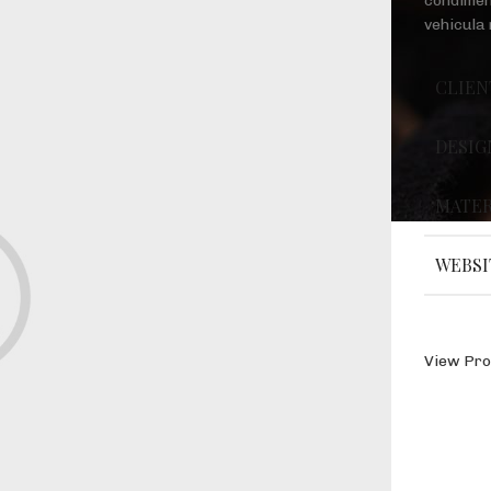
condimen
vehicula
CLIEN
DESIG
MATER
WEBSI
View Pro