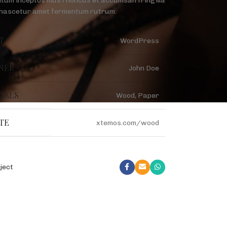
tum inceptos mus rhoncus et accumsan fringilla
 nascetur amet fermentum rutrum.
T
WordPress
NER
John Doe
IALS
Wood, Paper
TE
xtemos.com/wood
ject