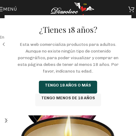
MENÚ
¿Tienes 18 años?
Inicio
/
Tienda
/
COSMETICA
/
ACEITES-MASAJE
/
EFECTO CALOR
Esta web comercializa productos para adultos.
Aunque no existe ningún tipo de contenido
pornográfico, para poder visualizar y comprar en
esta página debes de tener al menos 18 años. Por
favor, indícanos tu edad..
TENGO 18 AÑOS O MÁS
TENGO MENOS DE 18 AÑOS