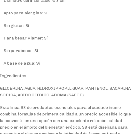
Diámetro del insertable: Ø 3 cm
Apto para alergias: Sí
Sin gluten: Sí
Para besar y lamer: Sí
Sin parabenos: Sí
A base de agua: Sí
Ingredientes
GLICERINA, AGUA, HIDROXIPROPIL GUAR, PANTENOL, SACARINA
SÓDICA, ÁCIDO CÍTRICO, AROMA (SABOR)
Esta línea S8 de productos esenciales para el cuidado íntimo
combina fórmulas de primera calidad a un precio accesible, lo que
la convierte en una opción con una excelente relación calidad-
precio en el ámbito del bienestar erótico. S8 está diseñada para
aumentar el placer y mejorar la intimidad de forma natural y