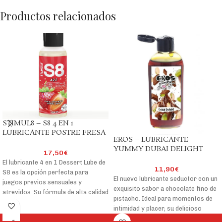
Productos relacionados
STIMUL8 – S8 4 EN 1
LUBRICANTE POSTRE FRESA
EROS – LUBRICANTE
125 ML
YUMMY DUBAI DELIGHT
17,50
€
PISTACHO Y CHOCOLATE 100
El lubricante 4 en 1 Dessert Lube de
ML
11,90
€
S8 es la opción perfecta para
El nuevo lubricante seductor con un
juegos previos sensuales y
exquisito sabor a chocolate fino de
atrevidos. Su fórmula de alta calidad
pistacho. Ideal para momentos de
está hecha con ingredientes
intimidad y placer, su delicioso
seguros para el cuerpo. ¡Esto
gusto te dejará con ganas de más.
significa que también es besable y