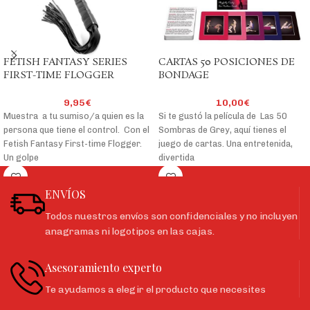
FETISH FANTASY SERIES
CARTAS 50 POSICIONES DE
FIRST-TIME FLOGGER
BONDAGE
9,95
€
10,00
€
Muestra a tu sumiso/a quien es la
Si te gustó la película de Las 50
persona que tiene el control. Con el
Sombras de Grey, aquí tienes el
Fetish Fantasy First-time Flogger.
juego de cartas. Una entretenida,
Un golpe
divertida
ENVÍOS
Todos nuestros envíos son confidenciales y no incluyen
anagramas ni logotipos en las cajas.
Asesoramiento experto
Te ayudamos a elegir el producto que necesites