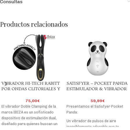
Consultas
Productos relacionados
VIBRADOR HI-TECH RABITT
SATISFYER – POCKET PANDA
POR ONDAS CLITORIALES Y
ESTIMULADOR & VIBRADOR
DOBLE PINCHING NEGRO
BLANCO Y NEGRO
75,00
€
59,99
€
El vibrador Doble Clamping de la
Presentamos el Satisfyer Pocket
marca IBIZA es un sofisticado
Panda:
dispositivo de estimulación dual,
Un vibrador de pulsos de aire
diseñado para quienes buscan un
increíblemente adorable que te
placer intenso y preciso. Con su