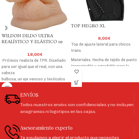
TOP NEGRO XL
WILDON DILDO ULTRA
8,00
€
REALÍSTICO Y ELÁSTICO 10
Top de ajuste lateral para chicos
CM NATURAL
trans.
18,00
€
Materiales: Hecha de tejido de punto
Prótesis realista de TPR. Diseñado
transpirable y agradable para la
para ser igual que el real, con una
piel. Fácil y cómodo de usar,
cabeza
gracias a sus ganchos de sujeción
bulbosa, un eje venoso y testículos
laterales .
firmes y texturizados en su base.
ENVÍOS
Características:
Longitud total: 135 mm y 5.3 mm de
Todos nuestros envíos son confidenciales y no incluyen
grosor.
anagramas ni logotipos en las cajas.
Para su conservación Diavolove,
recomienda el uso de talco tras
Asesoramiento experto
usar la prótesis.
Te ayudamos a elegir el producto que necesites