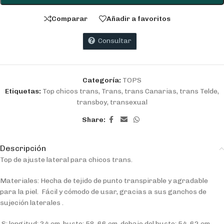
Comparar
Añadir a favoritos
Consultar
Categoría:
TOPS
Etiquetas:
Top chicos trans
,
Trans
,
trans Canarias
,
trans Telde
,
transboy
,
transexual
Share:
Descripción
Top de ajuste lateral para chicos trans.
Materiales: Hecha de tejido de punto transpirable y agradable
para la piel. Fácil y cómodo de usar, gracias a sus ganchos de
sujeción laterales .
S: longitud: 34 cm, busto: 58-66 cm, debajo del busto: 54-62 cm