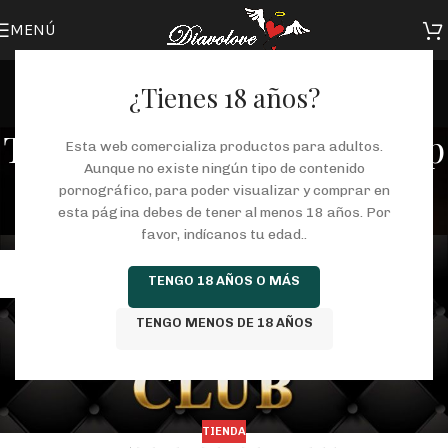
MENÚ
¿Tienes 18 años?
Tag Archives: diavolove vip
Esta web comercializa productos para adultos.
Aunque no existe ningún tipo de contenido
club
pornográfico, para poder visualizar y comprar en
esta página debes de tener al menos 18 años. Por
Portada
/
Posts Tagged "diavolove vip club"
favor, indícanos tu edad..
11
TENGO 18 AÑOS O MÁS
ENE
TENGO MENOS DE 18 AÑOS
TIENDA