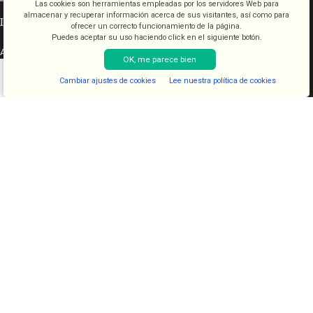
Las cookies son herramientas empleadas por los servidores Web para
almacenar y recuperar información acerca de sus visitantes, así como para
INFORMACIÓN LEGAL
ofrecer un correcto funcionamiento de la página.
Puedes aceptar su uso haciendo click en el siguiente botón.
Aviso legal
OK, me parece bien
Condiciones de venta
Cambiar ajustes de cookies
Lee nuestra política de cookies
Política de cookies
Shop
Sidebar
Lista de deseos
Cart
My account
Política de privacidad
CATEGORÍAS
COSMETICA
KITS
JUGUETES
LENCERIA
FANTASIAS
COMESTIBLES
DIAVOLOVE BRAND
DIAVOLOVE
- Todos los derechos reservados - Desarrollado por
PCSAT
ENTERPRISE