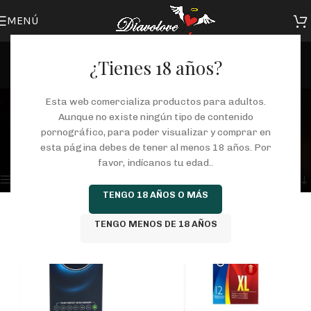
MENÚ
¿Tienes 18 años?
Preservativos
Esta web comercializa productos para adultos.
Aunque no existe ningún tipo de contenido
Categorías
pornográfico, para poder visualizar y comprar en
Inicio
/
Tienda
/
COSMETICA
/
HIGIENE
/
Preservativos
esta página debes de tener al menos 18 años. Por
Mostrando los 4 resultados
favor, indícanos tu edad..
Mostrar barra lateral
TENGO 18 AÑOS O MÁS
TENGO MENOS DE 18 AÑOS