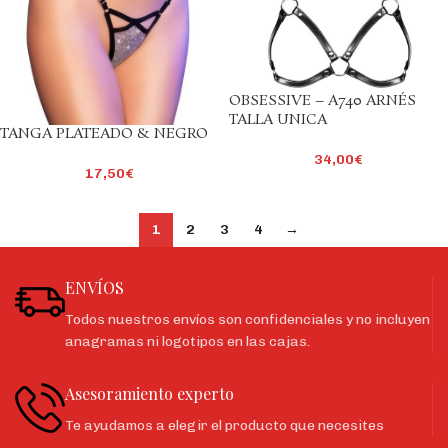
OBSESSIVE – A740 ARNÉS
TALLA UNICA
TANGA PLATEADO & NEGRO
34,00
€
17,50
€
1
2
3
4
→
ENVÍOS
Todos nuestros envíos son confidenciales y no incluyen
anagramas ni logotipos en las cajas.
Asesoramiento experto
Te ayudamos a elegir el producto que necesites