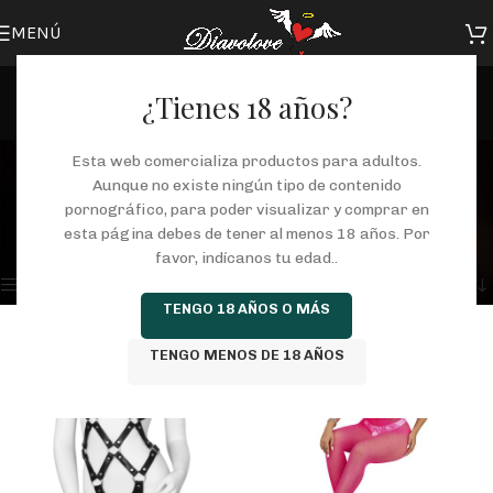
MENÚ
¿Tienes 18 años?
LENCERIA MUJER
Esta web comercializa productos para adultos.
Aunque no existe ningún tipo de contenido
Categorías
pornográfico, para poder visualizar y comprar en
Inicio
/
Tienda
/
LENCERIA
/
LENCERIA MUJER
esta página debes de tener al menos 18 años. Por
Mostrando 1–12 de 38 resultados
favor, indícanos tu edad..
Mostrar barra lateral
TENGO 18 AÑOS O MÁS
TENGO MENOS DE 18 AÑOS