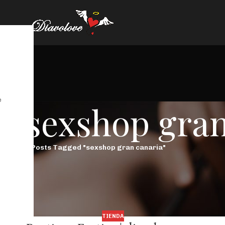
e
s: sexshop gra
Portada
/
Posts Tagged "sexshop gran canaria"
TIENDA