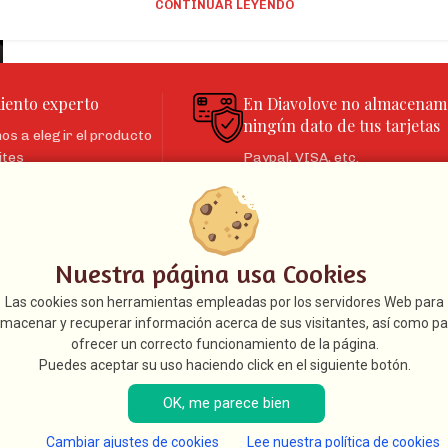
CONTINUAR LEYENDO
iento experto
En Diavolove no almacenam
ningún dato de tus tarjetas
s a elegir el producto
ites
Paypal, VISA, etc.
ULOS
INFORMACIÓN LEGAL
Nuestra página usa Cookies
L DESEO SEXUAL
Aviso legal
Las cookies son herramientas empleadas por los servidores Web para
Condiciones de venta
lmacenar y recuperar información acerca de sus visitantes, así como pa
Política de cookies
ofrecer un correcto funcionamiento de la página.
LLAR DE CADENA
Política de privacidad
Puedes aceptar su uso haciendo click en el siguiente botón.
CANDADO
OK, me parece bien
Cambiar ajustes de cookies
Lee nuestra política de cookies