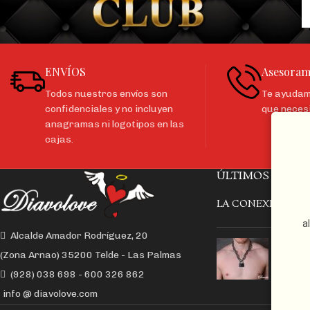
ENVÍOS
Asesoram
Todos nuestros envíos son
Te ayudamo
confidenciales y no incluyen
que neces
anagramas ni logotipos en las
cajas.
ÚLTIMOS ARTÍC
LA CONEXIÓN Y E
a
Alcalde Amador Rodríguez, 20
EL CO
(Zona Arnao) 35200 Telde - Las Palmas
CON 
(928) 038 698 - 600 326 862
info @ diavolove.com