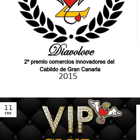
11
ENE