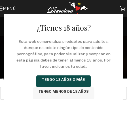
MENÚ
¿Tienes 18 años?
Tag Archives: ssl
Esta web comercializa productos para adultos.
Aunque no existe ningún tipo de contenido
Portada
/
pornográfico, para poder visualizar y comprar en
Nada Encontrado
esta página debes de tener al menos 18 años. Por
favor, indícanos tu edad..
Disculpas, pero no se encontraron resultados. Quizás la búsqueda
ayude a encontrar una publicación relacionada.
TENGO 18 AÑOS O MÁS
TENGO MENOS DE 18 AÑOS