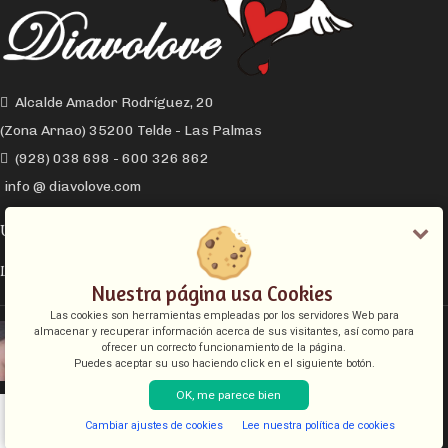
Alcalde Amador Rodríguez, 20
(Zona Arnao) 35200 Telde - Las Palmas
(928) 038 698 - 600 326 862
info @ diavolove.com
ÚLTIMOS ARTÍCULOS
LA CONEXIÓN Y EL DESEO SEXUAL
Nuestra página usa Cookies
Las cookies son herramientas empleadas por los servidores Web para
EL COLLAR DE CADENA CON CANDADO
almacenar y recuperar información acerca de sus visitantes, así como para
ofrecer un correcto funcionamiento de la página.
Puedes aceptar su uso haciendo click en el siguiente botón.
OK, me parece bien
INFORMACIÓN LEGAL
Cambiar ajustes de cookies
Lee nuestra política de cookies
Shop
Sidebar
Lista de deseos
Cart
My account