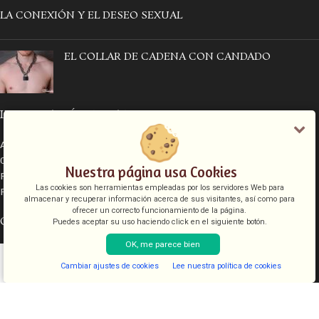
LA CONEXIÓN Y EL DESEO SEXUAL
EL COLLAR DE CADENA CON CANDADO
INFORMACIÓN LEGAL
Aviso legal
Condiciones de venta
Nuestra página usa Cookies
Política de cookies
Las cookies son herramientas empleadas por los servidores Web para
Política de privacidad
almacenar y recuperar información acerca de sus visitantes, así como para
ofrecer un correcto funcionamiento de la página.
CATEGORÍAS
Puedes aceptar su uso haciendo click en el siguiente botón.
OK, me parece bien
COSMETICA
KITS
Cambiar ajustes de cookies
Lee nuestra política de cookies
Shop
Filters
Lista de deseos
Cart
My account
JUGUETES
LENCERIA
FANTASIAS