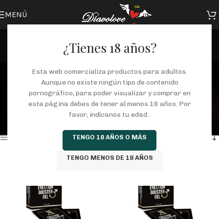
MENÚ
¿Tienes 18 años?
CAPSULAS ERECCIÓN
Esta web comercializa productos para adultos.
Aunque no existe ningún tipo de contenido
Categorías
pornográfico, para poder visualizar y comprar en
Inicio
/
Tienda
/
COSMETICA
/
CREMAS
/
PARA EL HOMBRE
/
esta página debes de tener al menos 18 años. Por
AFRODISIACOS
/
CAPSULAS ERECCIÓN
favor, indícanos tu edad..
Mostrando los 4 resultados
Mostrar barra lateral
TENGO 18 AÑOS O MÁS
TENGO MENOS DE 18 AÑOS