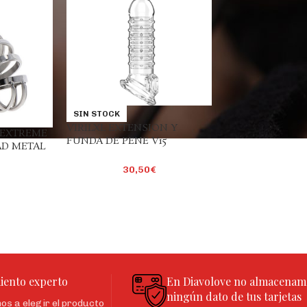
SIN STOCK
VIRILXL EXTENSION Y
 EXTREME
FUNDA DE PENE V15
AD METAL
TRANSPARENTE
30,50
€
iento experto
En Diavolove no almacenam
ningún dato de tus tarjetas
s a elegir el producto