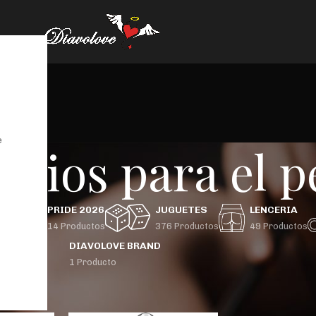
e
orios para el 
GBTIQ+
PRIDE 2026
JUGUETES
LENCERIA
 Productos
14 Productos
376 Productos
49 Productos
DIAVOLOVE BRAND
1 Producto
uctos etiquetados “accesorios para el pene”
Mostrar
9
24