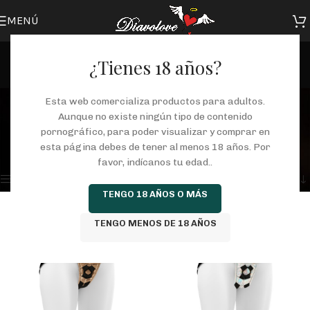
MENÚ
¿Tienes 18 años?
arnés
Esta web comercializa productos para adultos.
Aunque no existe ningún tipo de contenido
Categorías
pornográfico, para poder visualizar y comprar en
Inicio
/
Tienda
/
Productos etiquetados “arnés”
esta página debes de tener al menos 18 años. Por
Mostrando los 4 resultados
favor, indícanos tu edad..
Mostrar barra lateral
TENGO 18 AÑOS O MÁS
TENGO MENOS DE 18 AÑOS