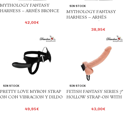
MYTHOLOGY FANTASY
SIN STOCK
HARNESS – ARNÉS BRONCE
MYTHOLOGY FANTASY
HARNESS – ARNÉS
42,00
€
IRIDISCENTE S/M
38,95
€
SIN STOCK
SIN STOCK
PRETTY LOVE MYRON STRAP
FETISH FANTASY SERIES 7″
ON CON VIBRACION Y DILDO
HOLLOW STRAP-ON WITH
HUECO
BALLS 17.8CM NATURAL
49,95
€
43,00
€