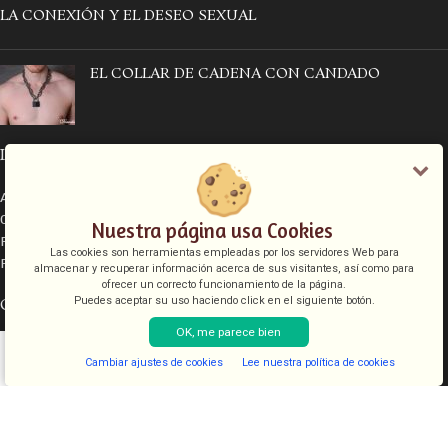
LA CONEXIÓN Y EL DESEO SEXUAL
EL COLLAR DE CADENA CON CANDADO
INFORMACIÓN LEGAL
Aviso legal
Condiciones de venta
Nuestra página usa Cookies
Política de cookies
Las cookies son herramientas empleadas por los servidores Web para
Política de privacidad
almacenar y recuperar información acerca de sus visitantes, así como para
ofrecer un correcto funcionamiento de la página.
CATEGORÍAS
Puedes aceptar su uso haciendo click en el siguiente botón.
OK, me parece bien
COSMETICA
Cambiar ajustes de cookies
Lee nuestra política de cookies
KITS
Shop
Filters
Lista de deseos
Cart
My account
JUGUETES
LENCERIA
FANTASIAS