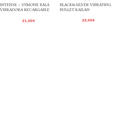
INTENSE – SYMONE BALA
BLACK&SILVER VIBRATING
VIBRADORA RECARGABLE
BULLET KAILAN
POR USB 8 VIBRACIONES
ROSA 10 X 2.2 CM
22,00
€
21,00
€