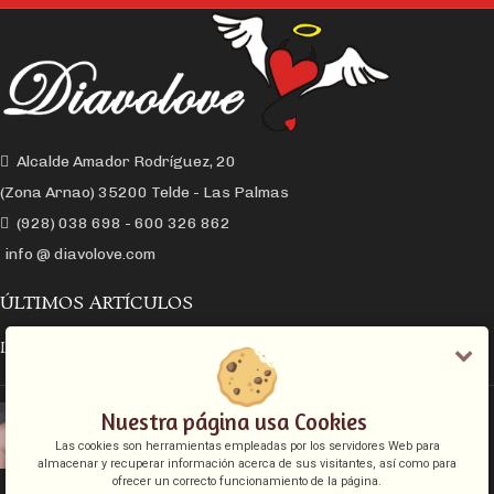
Alcalde Amador Rodríguez, 20
(Zona Arnao) 35200 Telde - Las Palmas
(928) 038 698 - 600 326 862
info @ diavolove.com
ÚLTIMOS ARTÍCULOS
LA CONEXIÓN Y EL DESEO SEXUAL
EL COLLAR DE CADENA CON CANDADO
Nuestra página usa Cookies
Las cookies son herramientas empleadas por los servidores Web para
almacenar y recuperar información acerca de sus visitantes, así como para
ofrecer un correcto funcionamiento de la página.