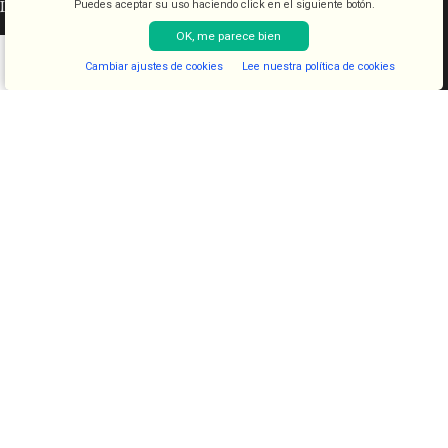
INFORMACIÓN LEGAL
Puedes aceptar su uso haciendo click en el siguiente botón.
OK, me parece bien
Aviso legal
Cambiar ajustes de cookies
Lee nuestra política de cookies
Condiciones de venta
Shop
Filters
Lista de deseos
Cart
My account
Política de cookies
Política de privacidad
CATEGORÍAS
COSMETICA
KITS
JUGUETES
LENCERIA
FANTASIAS
COMESTIBLES
DIAVOLOVE BRAND
DIAVOLOVE
- Todos los derechos reservados - Desarrollado por
PCSAT
ENTERPRISE