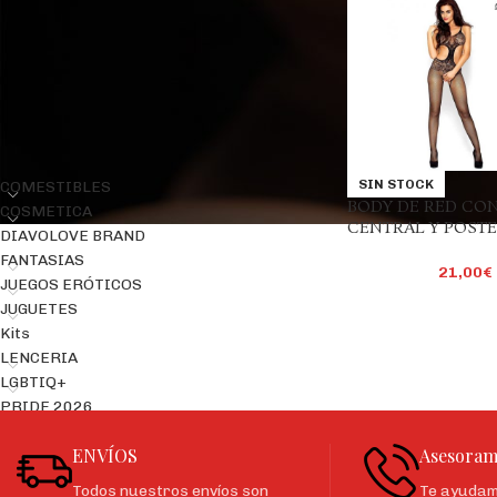
Precio:
20€
—
30€
FILTRAR
CATEGORÍAS DEL PRODUCTO
SIN STOCK
COMESTIBLES
BODY DE RED CO
COSMETICA
CENTRAL Y POST
DIAVOLOVE BRAND
FANTASIAS
21,00
€
JUEGOS ERÓTICOS
JUGUETES
Kits
LENCERIA
LGBTIQ+
PRIDE 2026
ENVÍOS
Asesoram
Todos nuestros envíos son
Te ayudamo