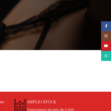
Face
Inst
YouT
What
os
AMPLIO STOCK
Disponemos de más de 3.000