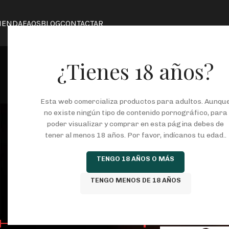
IENDA
FAQS
BLOG
CONTACTAR
¿Tienes 18 años?
Esta web comercializa productos para adultos. Aunqu
no existe ningún tipo de contenido pornográfico, para
poder visualizar y comprar en esta página debes de
tener al menos 18 años. Por favor, indícanos tu edad..
COSMETICA
JUEGOS ERÓTICOS
KITS
L
TENGO 18 AÑOS O MÁS
146 Productos
37 Productos
8 Productos
25
TENGO MENOS DE 18 AÑOS
FILTRAR POR PRECIO
Inicio
/
Tienda
/
Prod