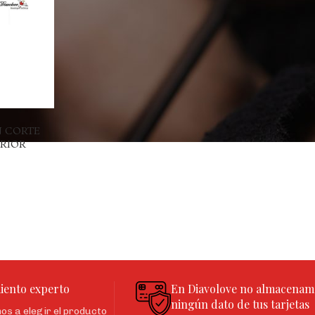
N CORTE
ERIOR
iento experto
En Diavolove no almacenam
ningún dato de tus tarjetas
s a elegir el producto