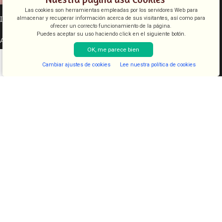
Las cookies son herramientas empleadas por los servidores Web para
INFORMACIÓN LEGAL
almacenar y recuperar información acerca de sus visitantes, así como para
ofrecer un correcto funcionamiento de la página.
Puedes aceptar su uso haciendo click en el siguiente botón.
Aviso legal
OK, me parece bien
Condiciones de venta
Política de cookies
Cambiar ajustes de cookies
Lee nuestra política de cookies
Shop
Filters
Lista de deseos
Cart
My account
Política de privacidad
CATEGORÍAS
COSMETICA
KITS
JUGUETES
LENCERIA
FANTASIAS
COMESTIBLES
DIAVOLOVE BRAND
DIAVOLOVE
- Todos los derechos reservados - Desarrollado por
PCSAT
ENTERPRISE