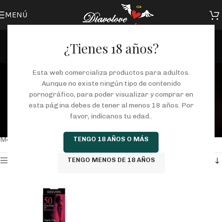
MENÚ
¿Tienes 18 años?
cartas 50 posiciones de
Esta web comercializa productos para adultos.
Aunque no existe ningún tipo de contenido
bondage
pornográfico, para poder visualizar y comprar en
esta página debes de tener al menos 18 años. Por
Categorías
favor, indícanos tu edad..
Inicio
/
Tienda
/
Productos etiquetados “cartas 50 posiciones de bondage”
TENGO 18 AÑOS O MÁS
Mostrando el único resultado
TENGO MENOS DE 18 AÑOS
Mostrar barra lateral