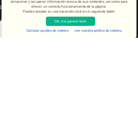
almacenar y recuperar información acerca de sus visitantes, así como para
INFORMACIÓN LEGAL
ofrecer un correcto funcionamiento de la página.
Puedes aceptar su uso haciendo click en el siguiente botón.
Aviso legal
OK, me parece bien
Condiciones de venta
Cambiar ajustes de cookies
Lee nuestra política de cookies
Política de cookies
Shop
Filters
Lista de deseos
Cart
My account
Política de privacidad
CATEGORÍAS
COSMETICA
KITS
JUGUETES
LENCERIA
FANTASIAS
COMESTIBLES
DIAVOLOVE BRAND
DIAVOLOVE
- Todos los derechos reservados - Desarrollado por
PCSAT
ENTERPRISE