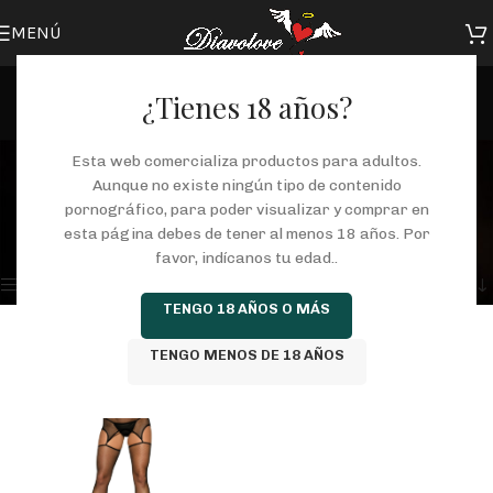
MENÚ
¿Tienes 18 años?
catsuits
Esta web comercializa productos para adultos.
Aunque no existe ningún tipo de contenido
Categorías
pornográfico, para poder visualizar y comprar en
Inicio
/
Tienda
/
Productos etiquetados “catsuits”
esta página debes de tener al menos 18 años. Por
Mostrando el único resultado
favor, indícanos tu edad..
Mostrar barra lateral
TENGO 18 AÑOS O MÁS
TENGO MENOS DE 18 AÑOS