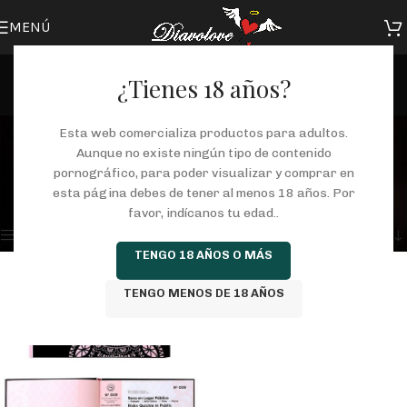
MENÚ
¿Tienes 18 años?
cheques
Esta web comercializa productos para adultos.
Aunque no existe ningún tipo de contenido
Categorías
pornográfico, para poder visualizar y comprar en
Inicio
/
Tienda
/
Productos etiquetados “cheques”
esta página debes de tener al menos 18 años. Por
Mostrando el único resultado
favor, indícanos tu edad..
Mostrar barra lateral
TENGO 18 AÑOS O MÁS
TENGO MENOS DE 18 AÑOS