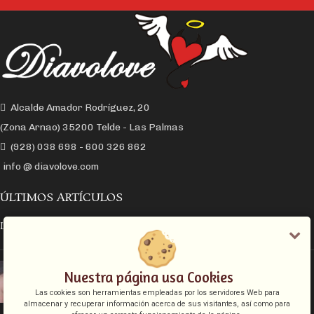
Alcalde Amador Rodríguez, 20
(Zona Arnao) 35200 Telde - Las Palmas
(928) 038 698 - 600 326 862
info @ diavolove.com
ÚLTIMOS ARTÍCULOS
LA CONEXIÓN Y EL DESEO SEXUAL
EL COLLAR DE CADENA CON CANDADO
Nuestra página usa Cookies
Las cookies son herramientas empleadas por los servidores Web para
almacenar y recuperar información acerca de sus visitantes, así como para