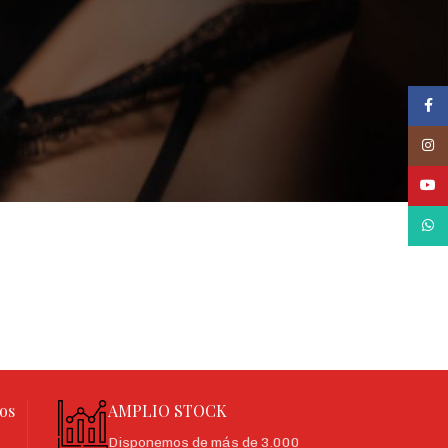
Face
Inst
YouT
What
os
AMPLIO STOCK
Disponemos de más de 3.000