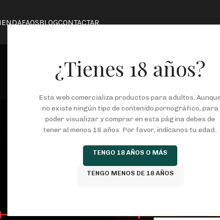
IENDA
FAQS
BLOG
CONTACTAR
¿Tienes 18 años?
Esta web comercializa productos para adultos. Aunqu
no existe ningún tipo de contenido pornográfico, para
poder visualizar y comprar en esta página debes de
tener al menos 18 años. Por favor, indícanos tu edad..
COSMETICA
JUEGOS ERÓTICOS
KITS
L
TENGO 18 AÑOS O MÁS
146 Productos
37 Productos
8 Productos
25
TENGO MENOS DE 18 AÑOS
FILTRAR POR PRECIO
Inicio
/
Tienda
/
Prod