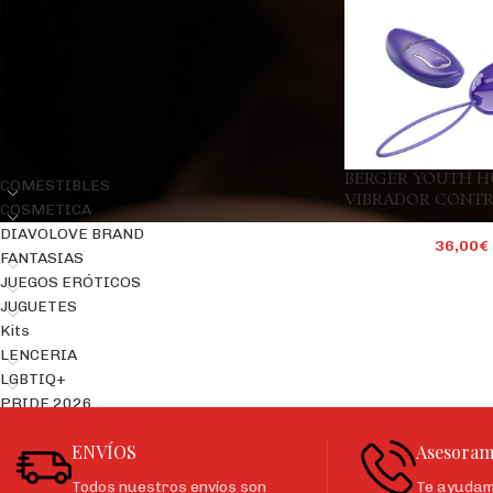
Precio:
30€
—
40€
FILTRAR
CATEGORÍAS DEL PRODUCTO
BERGER YOUTH 
COMESTIBLES
VIBRADOR CONT
COSMETICA
REMOTO VIOLETA
DIAVOLOVE BRAND
36,00
€
FANTASIAS
JUEGOS ERÓTICOS
JUGUETES
Kits
LENCERIA
LGBTIQ+
PRIDE 2026
ENVÍOS
Asesoram
Todos nuestros envíos son
Te ayudamo