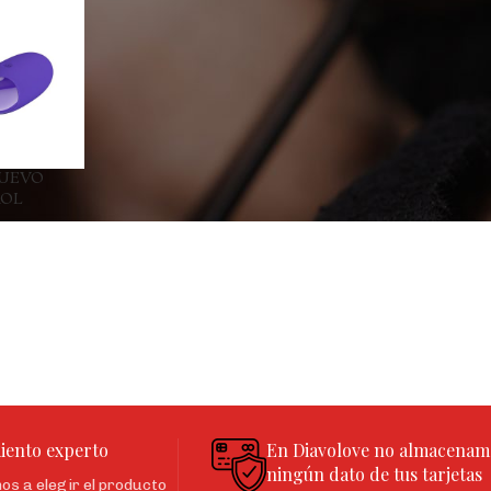
HUEVO
ROL
iento experto
En Diavolove no almacenam
ningún dato de tus tarjetas
s a elegir el producto