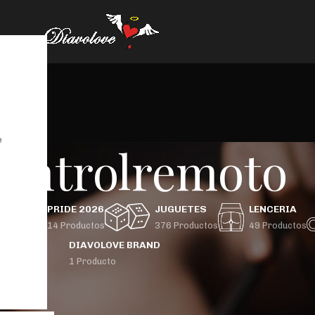
e
controlremoto
GBTIQ+
PRIDE 2026
JUGUETES
LENCERIA
 Productos
14 Productos
376 Productos
49 Productos
DIAVOLOVE BRAND
1 Producto
uctos etiquetados “controlremoto”
Mostrar
9
24