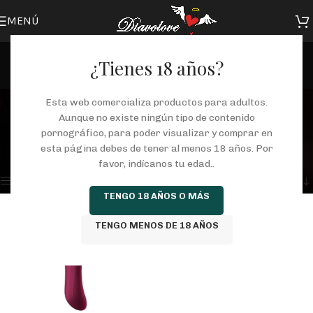
MENÚ
¿Tienes 18 años?
estimulación punto g
Esta web comercializa productos para adultos.
Aunque no existe ningún tipo de contenido
Categorías
pornográfico, para poder visualizar y comprar en
Inicio
/
Tienda
/
Productos etiquetados “estimulación punto g”
esta página debes de tener al menos 18 años. Por
Mostrando el único resultado
favor, indícanos tu edad..
Mostrar barra lateral
TENGO 18 AÑOS O MÁS
TENGO MENOS DE 18 AÑOS