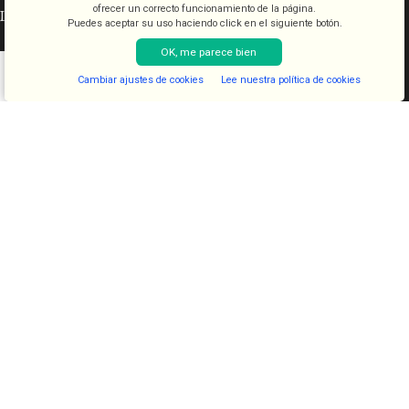
ofrecer un correcto funcionamiento de la página.
INFORMACIÓN LEGAL
Puedes aceptar su uso haciendo click en el siguiente botón.
OK, me parece bien
Aviso legal
Condiciones de venta
Cambiar ajustes de cookies
Lee nuestra política de cookies
Shop
Filters
Lista de deseos
Cart
My account
Política de cookies
Política de privacidad
CATEGORÍAS
COSMETICA
KITS
JUGUETES
LENCERIA
FANTASIAS
COMESTIBLES
DIAVOLOVE BRAND
DIAVOLOVE
- Todos los derechos reservados - Desarrollado por
PCSAT
ENTERPRISE