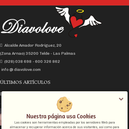
Alcalde Amador Rodríguez, 20
(Zona Arnao) 35200 Telde - Las Palmas
(928) 038 698 - 600 326 862
info @ diavolove.com
ÚLTIMOS ARTÍCULOS
LA CONEXIÓN Y EL DESEO SEXUAL
EL COLLAR DE CADENA CON CANDADO
Nuestra página usa Cookies
Las cookies son herramientas empleadas por los servidores Web para
almacenar y recuperar información acerca de sus visitantes, así como para