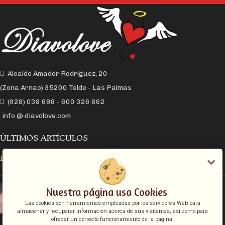
Alcalde Amador Rodríguez, 20
(Zona Arnao) 35200 Telde - Las Palmas
(928) 038 698 - 600 326 862
info @ diavolove.com
ÚLTIMOS ARTÍCULOS
LA CONEXIÓN Y EL DESEO SEXUAL
EL COLLAR DE CADENA CON CANDADO
Nuestra página usa Cookies
Las cookies son herramientas empleadas por los servidores Web para
almacenar y recuperar información acerca de sus visitantes, así como para
ofrecer un correcto funcionamiento de la página.