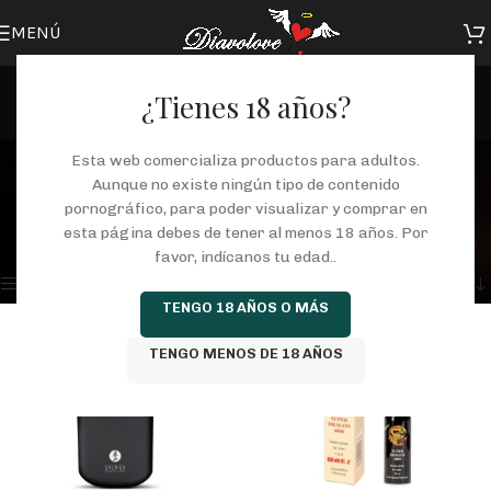
MENÚ
¿Tienes 18 años?
eyaculación precoz
Esta web comercializa productos para adultos.
Aunque no existe ningún tipo de contenido
Categorías
pornográfico, para poder visualizar y comprar en
Inicio
/
Tienda
/
Productos etiquetados “eyaculación precoz”
esta página debes de tener al menos 18 años. Por
Mostrando los 2 resultados
favor, indícanos tu edad..
Mostrar barra lateral
TENGO 18 AÑOS O MÁS
TENGO MENOS DE 18 AÑOS