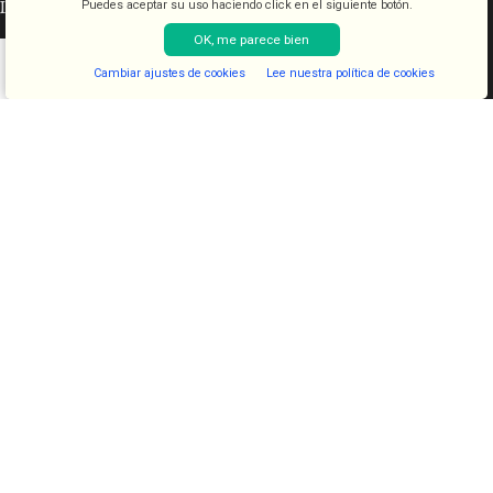
INFORMACIÓN LEGAL
Puedes aceptar su uso haciendo click en el siguiente botón.
OK, me parece bien
Aviso legal
Cambiar ajustes de cookies
Lee nuestra política de cookies
Condiciones de venta
Shop
Filters
Lista de deseos
Cart
My account
Política de cookies
Política de privacidad
CATEGORÍAS
COSMETICA
KITS
JUGUETES
LENCERIA
FANTASIAS
COMESTIBLES
DIAVOLOVE BRAND
DIAVOLOVE
- Todos los derechos reservados - Desarrollado por
PCSAT
ENTERPRISE