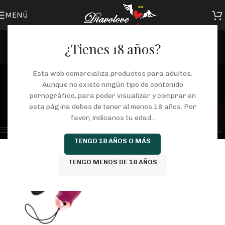
MENÚ
¿Tienes 18 años?
HUEVOS VIBRADORES
Esta web comercializa productos para adultos.
Aunque no existe ningún tipo de contenido
Categorías
pornográfico, para poder visualizar y comprar en
Inicio
/
Tienda
/
Productos etiquetados “HUEVOS VIBRADORES”
esta página debes de tener al menos 18 años. Por
Mostrando el único resultado
favor, indícanos tu edad..
Mostrar barra lateral
TENGO 18 AÑOS O MÁS
TENGO MENOS DE 18 AÑOS