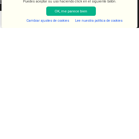
INFORMACIÓN LEGAL
Puedes aceptar su uso haciendo click en el siguiente botón.
OK, me parece bien
Aviso legal
Cambiar ajustes de cookies
Lee nuestra política de cookies
Condiciones de venta
Shop
Filters
Lista de deseos
Cart
My account
Política de cookies
Política de privacidad
CATEGORÍAS
COSMETICA
KITS
JUGUETES
LENCERIA
FANTASIAS
COMESTIBLES
DIAVOLOVE BRAND
DIAVOLOVE
- Todos los derechos reservados - Desarrollado por
PCSAT
ENTERPRISE