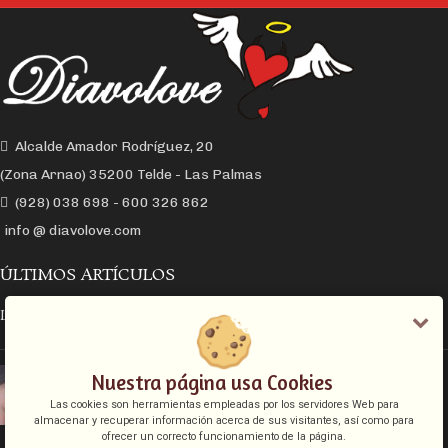
Alcalde Amador Rodríguez, 20
(Zona Arnao) 35200 Telde - Las Palmas
(928) 038 698 - 600 326 862
info @ diavolove.com
ÚLTIMOS ARTÍCULOS
LA CONEXIÓN Y EL DESEO SEXUAL
EL COLLAR DE CADENA CON CANDADO
Nuestra página usa Cookies
Las cookies son herramientas empleadas por los servidores Web para
almacenar y recuperar información acerca de sus visitantes, así como para
ofrecer un correcto funcionamiento de la página.