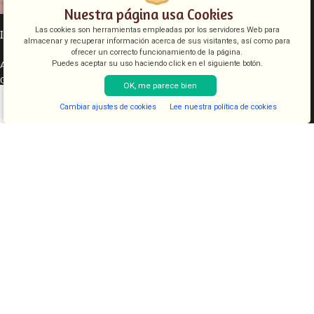
Nuestra página usa Cookies
Las cookies son herramientas empleadas por los servidores Web para
INFORMACIÓN LEGAL
almacenar y recuperar información acerca de sus visitantes, así como para
ofrecer un correcto funcionamiento de la página.
Aviso legal
Puedes aceptar su uso haciendo click en el siguiente botón.
Condiciones de venta
OK, me parece bien
Política de cookies
Cambiar ajustes de cookies
Lee nuestra política de cookies
Política de privacidad
Shop
Filters
Lista de deseos
Cart
My account
CATEGORÍAS
COSMETICA
KITS
JUGUETES
LENCERIA
FANTASIAS
COMESTIBLES
DIAVOLOVE BRAND
DIAVOLOVE
- Todos los derechos reservados - Desarrollado por
PCSAT
ENTERPRISE