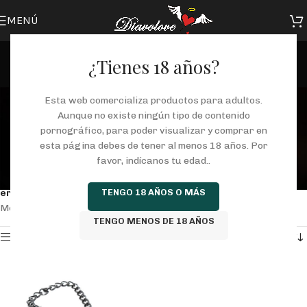
MENÚ
¿Tienes 18 años?
juguetes eróticos las
Esta web comercializa productos para adultos.
Aunque no existe ningún tipo de contenido
palmas tienda erótica
pornográfico, para poder visualizar y comprar en
esta página debes de tener al menos 18 años. Por
Categorías
favor, indícanos tu edad..
Inicio
/
Tienda
/
Productos etiquetados “juguetes eróticos las palmas tienda
TENGO 18 AÑOS O MÁS
erótica”
Mostrando el único resultado
TENGO MENOS DE 18 AÑOS
Mostrar barra lateral