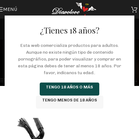
MENÚ
¿Tienes 18 años?
laspalmas
Esta web comercializa productos para adultos.
Aunque no existe ningún tipo de contenido
Categorías
pornográfico, para poder visualizar y comprar en
Inicio
/
Tienda
/
Productos etiquetados “laspalmas”
esta página debes de tener al menos 18 años. Por
Mostrando el único resultado
favor, indícanos tu edad..
Mostrar barra lateral
TENGO 18 AÑOS O MÁS
TENGO MENOS DE 18 AÑOS