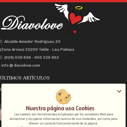
Alcalde Amador Rodríguez, 20
(Zona Arnao) 35200 Telde - Las Palmas
(928) 038 698 - 600 326 862
info @ diavolove.com
ÚLTIMOS ARTÍCULOS
LA CONEXIÓN Y EL DESEO SEXUAL
EL COLLAR DE CADENA CON CANDADO
Nuestra página usa Cookies
Las cookies son herramientas empleadas por los servidores Web para
almacenar y recuperar información acerca de sus visitantes, así como para
ofrecer un correcto funcionamiento de la página.