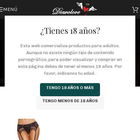
MENÚ
¿Tienes 18 años?
lenceria sexshop
Esta web comercializa productos para adultos.
Aunque no existe ningún tipo de contenido
Categorías
pornográfico, para poder visualizar y comprar en
Inicio
/
Tienda
/
Productos etiquetados “lenceria sexshop”
esta página debes de tener al menos 18 años. Por
Mostrando el único resultado
favor, indícanos tu edad..
Mostrar barra lateral
TENGO 18 AÑOS O MÁS
TENGO MENOS DE 18 AÑOS