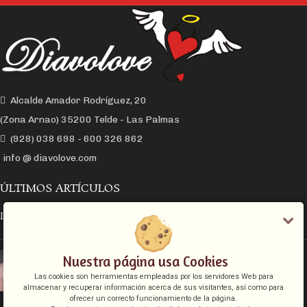
Alcalde Amador Rodríguez, 20
(Zona Arnao) 35200 Telde - Las Palmas
(928) 038 698 - 600 326 862
info @ diavolove.com
ÚLTIMOS ARTÍCULOS
LA CONEXIÓN Y EL DESEO SEXUAL
EL COLLAR DE CADENA CON CANDADO
Nuestra página usa Cookies
Las cookies son herramientas empleadas por los servidores Web para
almacenar y recuperar información acerca de sus visitantes, así como para
ofrecer un correcto funcionamiento de la página.