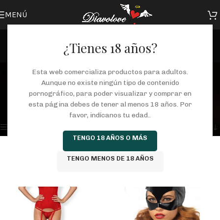
MENÚ
¿Tienes 18 años?
lencería
Esta web comercializa productos para adultos.
Aunque no existe ningún tipo de contenido
Categorías
pornográfico, para poder visualizar y comprar en
Inicio
/
Tienda
/
Productos etiquetados “lencería”
esta página debes de tener al menos 18 años. Por
Mostrando los 6 resultados
favor, indícanos tu edad..
Mostrar barra lateral
TENGO 18 AÑOS O MÁS
TENGO MENOS DE 18 AÑOS