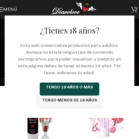
MENÚ
¿Tienes 18 años?
lubricante comestible
Esta web comercializa productos para adultos.
Aunque no existe ningún tipo de contenido
Categorías
pornográfico, para poder visualizar y comprar en
Inicio
/
Tienda
/
Productos etiquetados “lubricante comestible”
esta página debes de tener al menos 18 años. Por
Mostrando los 3 resultados
favor, indícanos tu edad..
Mostrar barra lateral
TENGO 18 AÑOS O MÁS
TENGO MENOS DE 18 AÑOS