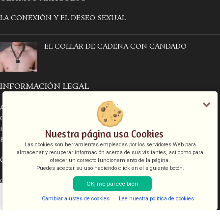
LA CONEXIÓN Y EL DESEO SEXUAL
EL COLLAR DE CADENA CON CANDADO
INFORMACIÓN LEGAL
Aviso legal
Condiciones de venta
Política de cookies
Nuestra página usa Cookies
Política de privacidad
Las cookies son herramientas empleadas por los servidores Web para
almacenar y recuperar información acerca de sus visitantes, así como para
CATEGORÍAS
ofrecer un correcto funcionamiento de la página.
Puedes aceptar su uso haciendo click en el siguiente botón.
COSMETICA
OK, me parece bien
KITS
Cambiar ajustes de cookies
Lee nuestra política de cookies
JUGUETES
Shop
Filters
Lista de deseos
Cart
My account
LENCERIA