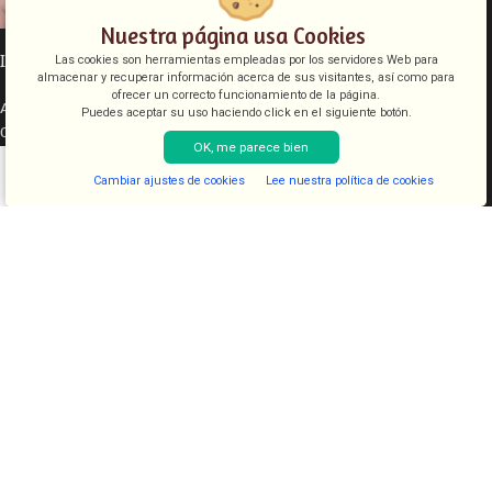
Nuestra página usa Cookies
INFORMACIÓN LEGAL
Las cookies son herramientas empleadas por los servidores Web para
almacenar y recuperar información acerca de sus visitantes, así como para
ofrecer un correcto funcionamiento de la página.
Aviso legal
Puedes aceptar su uso haciendo click en el siguiente botón.
Condiciones de venta
OK, me parece bien
Política de cookies
Política de privacidad
Cambiar ajustes de cookies
Lee nuestra política de cookies
Shop
Filters
Lista de deseos
Cart
My account
CATEGORÍAS
COSMETICA
KITS
JUGUETES
LENCERIA
FANTASIAS
COMESTIBLES
DIAVOLOVE BRAND
DIAVOLOVE
- Todos los derechos reservados - Desarrollado por
PCSAT
ENTERPRISE