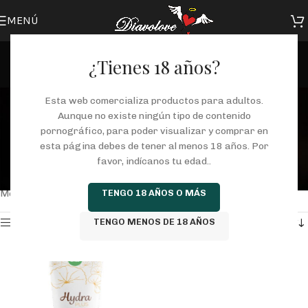
MENÚ
¿Tienes 18 años?
lubricante con ácido
Esta web comercializa productos para adultos.
Aunque no existe ningún tipo de contenido
hialurónico
pornográfico, para poder visualizar y comprar en
esta página debes de tener al menos 18 años. Por
Categorías
favor, indícanos tu edad..
Inicio
/
Tienda
/
Productos etiquetados “lubricante con ácido hialurónico”
TENGO 18 AÑOS O MÁS
Mostrando el único resultado
TENGO MENOS DE 18 AÑOS
Mostrar barra lateral