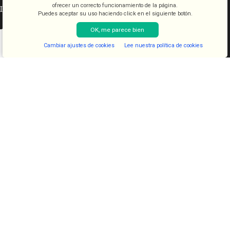
ofrecer un correcto funcionamiento de la página.
INFORMACIÓN LEGAL
Puedes aceptar su uso haciendo click en el siguiente botón.
OK, me parece bien
Aviso legal
Condiciones de venta
Cambiar ajustes de cookies
Lee nuestra política de cookies
Shop
Filters
Lista de deseos
Cart
My account
Política de cookies
Política de privacidad
CATEGORÍAS
COSMETICA
KITS
JUGUETES
LENCERIA
FANTASIAS
COMESTIBLES
DIAVOLOVE BRAND
DIAVOLOVE
- Todos los derechos reservados - Desarrollado por
PCSAT
ENTERPRISE