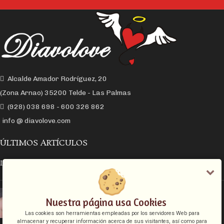
Alcalde Amador Rodríguez, 20
(Zona Arnao) 35200 Telde - Las Palmas
(928) 038 698 - 600 326 862
info @ diavolove.com
ÚLTIMOS ARTÍCULOS
LA CONEXIÓN Y EL DESEO SEXUAL
EL COLLAR DE CADENA CON CANDADO
Nuestra página usa Cookies
Las cookies son herramientas empleadas por los servidores Web para
almacenar y recuperar información acerca de sus visitantes, así como para