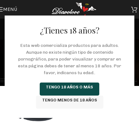
MENÚ
¿Tienes 18 años?
masajeadores eróticos
Esta web comercializa productos para adultos.
Aunque no existe ningún tipo de contenido
Categorías
pornográfico, para poder visualizar y comprar en
Inicio
/
Tienda
/
Productos etiquetados “masajeadores eróticos”
esta página debes de tener al menos 18 años. Por
Mostrando el único resultado
favor, indícanos tu edad..
Mostrar barra lateral
TENGO 18 AÑOS O MÁS
TENGO MENOS DE 18 AÑOS