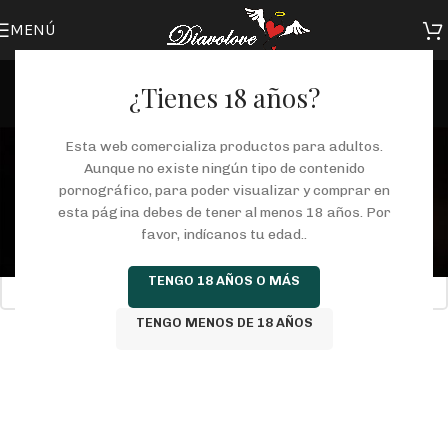
MENÚ
¿Tienes 18 años?
muñeca tacto real
Esta web comercializa productos para adultos.
Aunque no existe ningún tipo de contenido
Categorías
pornográfico, para poder visualizar y comprar en
Inicio
/
Tienda
/
Productos etiquetados “muñeca tacto real”
esta página debes de tener al menos 18 años. Por
favor, indícanos tu edad..
No se han encontrado productos que coincidan con tu selección.
TENGO 18 AÑOS O MÁS
TENGO MENOS DE 18 AÑOS