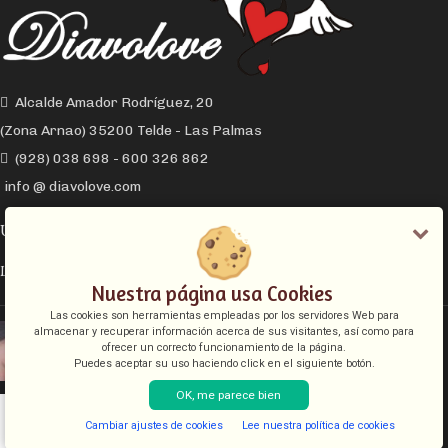
Alcalde Amador Rodríguez, 20
(Zona Arnao) 35200 Telde - Las Palmas
(928) 038 698 - 600 326 862
info @ diavolove.com
ÚLTIMOS ARTÍCULOS
LA CONEXIÓN Y EL DESEO SEXUAL
Nuestra página usa Cookies
Las cookies son herramientas empleadas por los servidores Web para
EL COLLAR DE CADENA CON CANDADO
almacenar y recuperar información acerca de sus visitantes, así como para
ofrecer un correcto funcionamiento de la página.
Puedes aceptar su uso haciendo click en el siguiente botón.
OK, me parece bien
INFORMACIÓN LEGAL
Cambiar ajustes de cookies
Lee nuestra política de cookies
Shop
Filters
Lista de deseos
Cart
My account