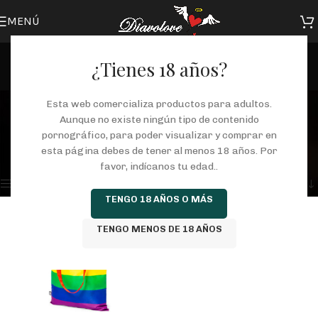
MENÚ
¿Tienes 18 años?
Orgullo Gay Bag
Esta web comercializa productos para adultos.
Aunque no existe ningún tipo de contenido
Categorías
pornográfico, para poder visualizar y comprar en
Inicio
/
Tienda
/
Productos etiquetados “Orgullo Gay Bag”
esta página debes de tener al menos 18 años. Por
Mostrando el único resultado
favor, indícanos tu edad..
Mostrar barra lateral
TENGO 18 AÑOS O MÁS
TENGO MENOS DE 18 AÑOS