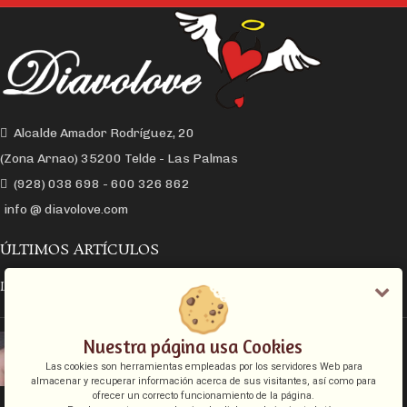
Alcalde Amador Rodríguez, 20
(Zona Arnao) 35200 Telde - Las Palmas
(928) 038 698 - 600 326 862
info @ diavolove.com
ÚLTIMOS ARTÍCULOS
LA CONEXIÓN Y EL DESEO SEXUAL
EL COLLAR DE CADENA CON CANDADO
Nuestra página usa Cookies
Las cookies son herramientas empleadas por los servidores Web para
almacenar y recuperar información acerca de sus visitantes, así como para
ofrecer un correcto funcionamiento de la página.