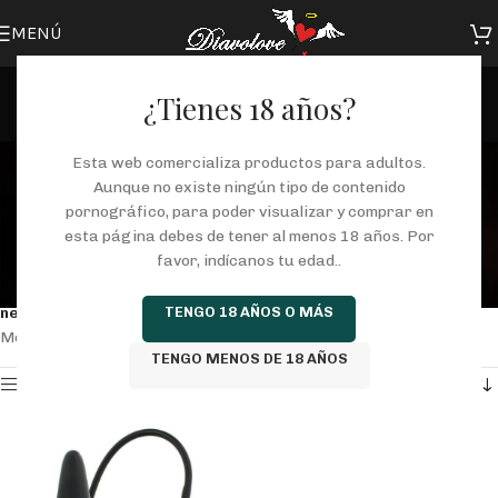
MENÚ
¿Tienes 18 años?
pene anal hinchable con
Esta web comercializa productos para adultos.
Aunque no existe ningún tipo de contenido
vibracion negro
pornográfico, para poder visualizar y comprar en
esta página debes de tener al menos 18 años. Por
Categorías
favor, indícanos tu edad..
Inicio
/
Tienda
/
Productos etiquetados “pene anal hinchable con vibracion
TENGO 18 AÑOS O MÁS
negro”
Mostrando el único resultado
TENGO MENOS DE 18 AÑOS
Mostrar barra lateral