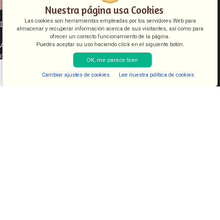
Nuestra página usa Cookies
Las cookies son herramientas empleadas por los servidores Web para
INFORMACIÓN LEGAL
almacenar y recuperar información acerca de sus visitantes, así como para
ofrecer un correcto funcionamiento de la página.
Aviso legal
Puedes aceptar su uso haciendo click en el siguiente botón.
Condiciones de venta
OK, me parece bien
Política de cookies
Cambiar ajustes de cookies
Lee nuestra política de cookies
Política de privacidad
Shop
Filters
Lista de deseos
Cart
My account
CATEGORÍAS
COSMETICA
KITS
JUGUETES
LENCERIA
FANTASIAS
COMESTIBLES
DIAVOLOVE BRAND
DIAVOLOVE
- Todos los derechos reservados - Desarrollado por
PCSAT
ENTERPRISE