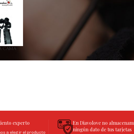
A CAMA
iento experto
En Diavolove no almacenam
ningún dato de tus tarjetas
s a elegir el producto