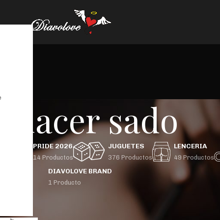
e
placer sado
GBTIQ+
PRIDE 2026
JUGUETES
LENCERIA
 Productos
14 Productos
376 Productos
49 Productos
DIAVOLOVE BRAND
1 Producto
uctos etiquetados “placer sado”
Mostrar
9
24