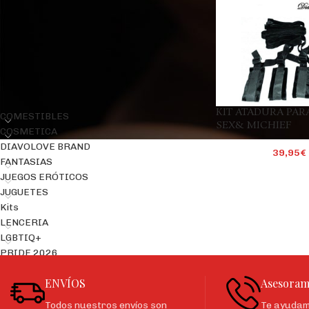
Precio:
30€
—
40€
FILTRAR
CATEGORÍAS DEL PRODUCTO
KIT ATADURA PAR
COMESTIBLES
SEX& MICHIEF
COSMETICA
DIAVOLOVE BRAND
39,95
€
FANTASIAS
JUEGOS ERÓTICOS
JUGUETES
Kits
LENCERIA
LGBTIQ+
PRIDE 2026
ENVÍOS
Asesoram
Todos nuestros envíos son
Te ayudamo