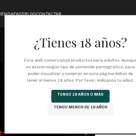
IENDA
FAQS
BLOG
CONTACTAR
¿Tienes 18 años?
Esta web comercializa productos para adultos. Aunqu
no existe ningún tipo de contenido pornográfico, para
poder visualizar y comprar en esta página debes de
tener al menos 18 años. Por favor, indícanos tu edad..
COSMETICA
JUEGOS ERÓTICOS
KITS
L
TENGO 18 AÑOS O MÁS
146 Productos
37 Productos
8 Productos
25
TENGO MENOS DE 18 AÑOS
FILTRAR POR PRECIO
Inicio
/
Tienda
/
Prod