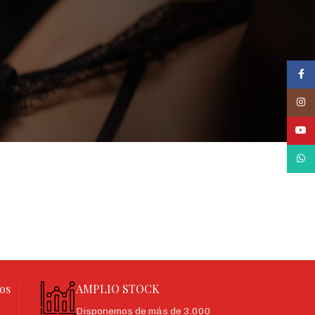
Face
Inst
YouT
What
os
AMPLIO STOCK
Disponemos de más de 3.000