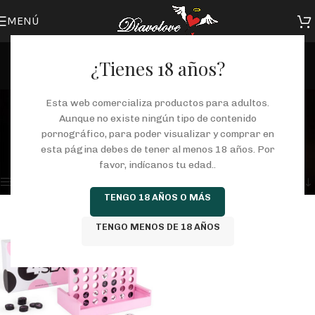
MENÚ
¿Tienes 18 años?
Play4sex
Esta web comercializa productos para adultos.
Aunque no existe ningún tipo de contenido
Categorías
pornográfico, para poder visualizar y comprar en
Inicio
/
Tienda
/
Productos etiquetados “Play4sex”
esta página debes de tener al menos 18 años. Por
Mostrando el único resultado
favor, indícanos tu edad..
Mostrar barra lateral
TENGO 18 AÑOS O MÁS
TENGO MENOS DE 18 AÑOS