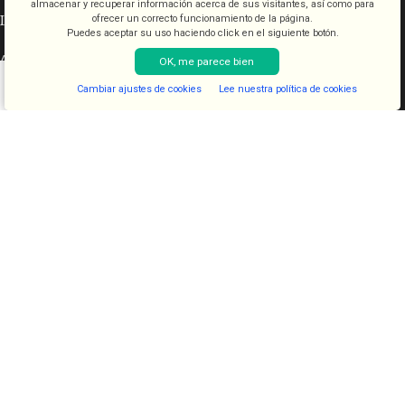
almacenar y recuperar información acerca de sus visitantes, así como para
INFORMACIÓN LEGAL
ofrecer un correcto funcionamiento de la página.
Puedes aceptar su uso haciendo click en el siguiente botón.
Aviso legal
OK, me parece bien
Condiciones de venta
Cambiar ajustes de cookies
Lee nuestra política de cookies
Shop
Filters
Lista de deseos
Cart
My account
Política de cookies
Política de privacidad
CATEGORÍAS
COSMETICA
KITS
JUGUETES
LENCERIA
FANTASIAS
COMESTIBLES
DIAVOLOVE BRAND
DIAVOLOVE
- Todos los derechos reservados - Desarrollado por
PCSAT
ENTERPRISE