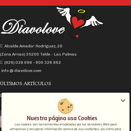
Alcalde Amador Rodríguez, 20
(Zona Arnao) 35200 Telde - Las Palmas
(928) 038 698 - 600 326 862
info @ diavolove.com
ÚLTIMOS ARTÍCULOS
LA CONEXIÓN Y EL DESEO SEXUAL
EL COLLAR DE CADENA CON CANDADO
Nuestra página usa Cookies
Las cookies son herramientas empleadas por los servidores Web para
almacenar y recuperar información acerca de sus visitantes, así como para