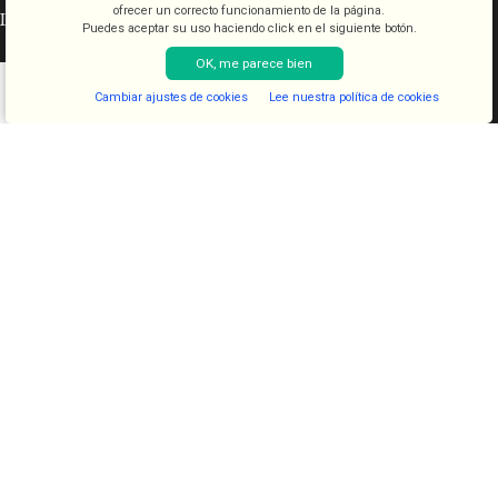
ofrecer un correcto funcionamiento de la página.
INFORMACIÓN LEGAL
Puedes aceptar su uso haciendo click en el siguiente botón.
OK, me parece bien
Aviso legal
Condiciones de venta
Cambiar ajustes de cookies
Lee nuestra política de cookies
Shop
Filters
Lista de deseos
Cart
My account
Política de cookies
Política de privacidad
CATEGORÍAS
COSMETICA
KITS
JUGUETES
LENCERIA
FANTASIAS
COMESTIBLES
DIAVOLOVE BRAND
DIAVOLOVE
- Todos los derechos reservados - Desarrollado por
PCSAT
ENTERPRISE