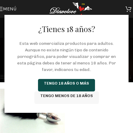
MENÚ
¿Tienes 18 años?
plug anal con cola
Esta web comercializa productos para adultos.
Aunque no existe ningún tipo de contenido
Categorías
pornográfico, para poder visualizar y comprar en
Inicio
/
Tienda
/
Productos etiquetados “plug anal con cola”
esta página debes de tener al menos 18 años. Por
Mostrando el único resultado
favor, indícanos tu edad..
Mostrar barra lateral
TENGO 18 AÑOS O MÁS
TENGO MENOS DE 18 AÑOS