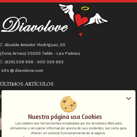
Alcalde Amador Rodríguez, 20
(Zona Arnao) 35200 Telde - Las Palmas
(928) 038 698 - 600 326 862
info @ diavolove.com
ÚLTIMOS ARTÍCULOS
LA CONEXIÓN Y EL DESEO SEXUAL
EL COLLAR DE CADENA CON CANDADO
Nuestra página usa Cookies
Las cookies son herramientas empleadas por los servidores Web para
almacenar y recuperar información acerca de sus visitantes, así como para
ofrecer un correcto funcionamiento de la página.