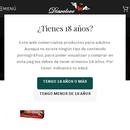
MENÚ
¿Tienes 18 años?
sabor
Esta web comercializa productos para adultos.
Aunque no existe ningún tipo de contenido
Categorías
pornográfico, para poder visualizar y comprar en
Inicio
/
Tienda
/
Productos etiquetados “sabor”
esta página debes de tener al menos 18 años. Por
Mostrando el único resultado
favor, indícanos tu edad..
Mostrar barra lateral
TENGO 18 AÑOS O MÁS
TENGO MENOS DE 18 AÑOS