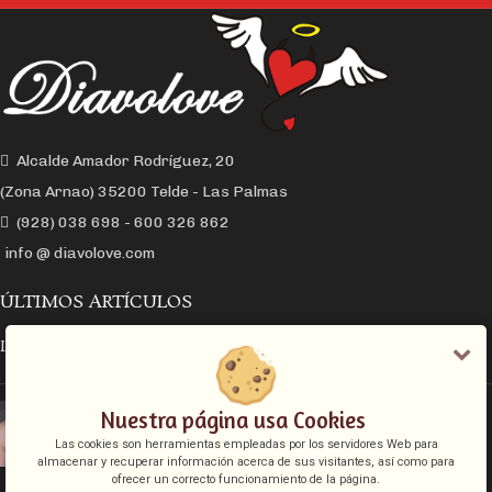
Alcalde Amador Rodríguez, 20
(Zona Arnao) 35200 Telde - Las Palmas
(928) 038 698 - 600 326 862
info @ diavolove.com
ÚLTIMOS ARTÍCULOS
LA CONEXIÓN Y EL DESEO SEXUAL
EL COLLAR DE CADENA CON CANDADO
Nuestra página usa Cookies
Las cookies son herramientas empleadas por los servidores Web para
almacenar y recuperar información acerca de sus visitantes, así como para
ofrecer un correcto funcionamiento de la página.