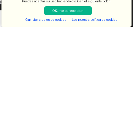
INFORMACIÓN LEGAL
Puedes aceptar su uso haciendo click en el siguiente botón.
OK, me parece bien
Aviso legal
Cambiar ajustes de cookies
Lee nuestra política de cookies
Condiciones de venta
Shop
Filters
Lista de deseos
Cart
My account
Política de cookies
Política de privacidad
CATEGORÍAS
COSMETICA
KITS
JUGUETES
LENCERIA
FANTASIAS
COMESTIBLES
DIAVOLOVE BRAND
DIAVOLOVE
- Todos los derechos reservados - Desarrollado por
PCSAT
ENTERPRISE