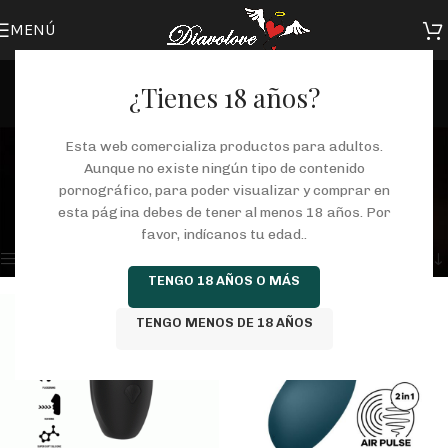
MENÚ
¿Tienes 18 años?
Satifyer
Esta web comercializa productos para adultos.
Aunque no existe ningún tipo de contenido
Categorías
pornográfico, para poder visualizar y comprar en
Inicio
/
Tienda
/
Productos etiquetados “Satifyer”
esta página debes de tener al menos 18 años. Por
Mostrando los 2 resultados
favor, indícanos tu edad..
Mostrar barra lateral
TENGO 18 AÑOS O MÁS
TENGO MENOS DE 18 AÑOS