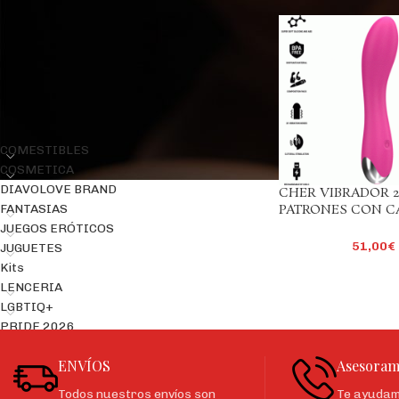
Precio:
50€
—
60€
FILTRAR
CATEGORÍAS DEL PRODUCTO
COMESTIBLES
COSMETICA
DIAVOLOVE BRAND
CHER VIBRADOR 2
FANTASIAS
PATRONES CON C
INTERCAMBIABLE
JUEGOS ERÓTICOS
51,00
€
JUGUETES
Kits
LENCERIA
LGBTIQ+
PRIDE 2026
ENVÍOS
Asesoram
Todos nuestros envíos son
Te ayudamo