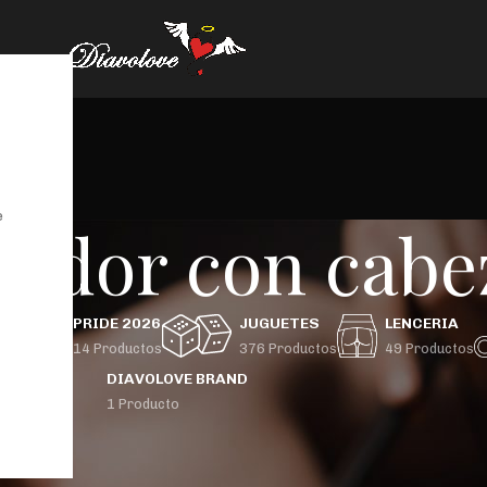
e
brador con cabe
GBTIQ+
PRIDE 2026
JUGUETES
LENCERIA
 Productos
14 Productos
376 Productos
49 Productos
DIAVOLOVE BRAND
1 Producto
uctos etiquetados “set vibrador con cabezales”
36