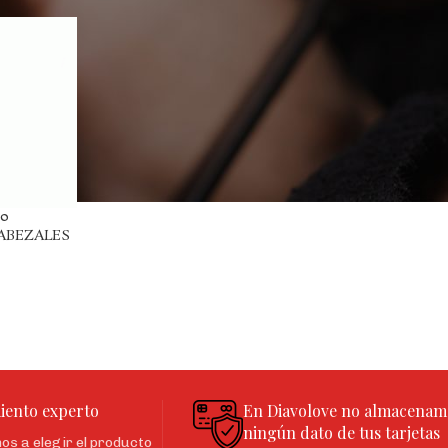
0
ABEZALES
S
iento experto
En Diavolove no almacenam
ningún dato de tus tarjetas
s a elegir el producto