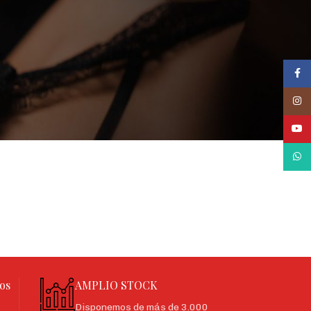
Face
Inst
YouT
What
os
AMPLIO STOCK
Disponemos de más de 3.000