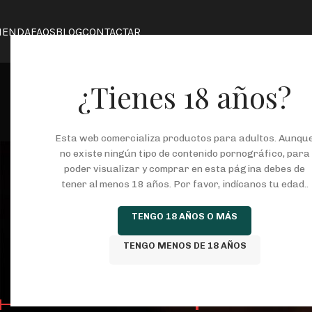
IENDA
FAQS
BLOG
CONTACTAR
¿Tienes 18 años?
Esta web comercializa productos para adultos. Aunqu
set vi
no existe ningún tipo de contenido pornográfico, para
poder visualizar y comprar en esta página debes de
tener al menos 18 años. Por favor, indícanos tu edad..
COSMETICA
JUEGOS ERÓTICOS
KITS
L
TENGO 18 AÑOS O MÁS
146 Productos
37 Productos
8 Productos
25
TENGO MENOS DE 18 AÑOS
FILTRAR POR PRECIO
Inicio
/
Tienda
/
Prod
Mostrar
9
24