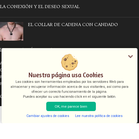
LA CONEXIÓN Y EL DESEO SEXUAL
EL COLLAR DE CADENA CON CANDADO
INFORMACIÓN LEGAL
Aviso legal
Condiciones de venta
Nuestra página usa Cookies
Política de cookies
Las cookies son herramientas empleadas por los servidores Web para
Política de privacidad
almacenar y recuperar información acerca de sus visitantes, así como para
ofrecer un correcto funcionamiento de la página.
CATEGORÍAS
Puedes aceptar su uso haciendo click en el siguiente botón.
OK, me parece bien
COSMETICA
KITS
Cambiar ajustes de cookies
Lee nuestra política de cookies
Shop
Filters
Lista de deseos
Cart
My account
JUGUETES
LENCERIA
FANTASIAS