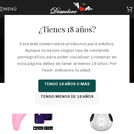
MENÚ
¿Tienes 18 años?
succionador de clítoris
Esta web comercializa productos para adultos.
Aunque no existe ningún tipo de contenido
Categorías
pornográfico, para poder visualizar y comprar en
Inicio
/
Tienda
/
Productos etiquetados “succionador de clítoris”
esta página debes de tener al menos 18 años. Por
Mostrando los 3 resultados
favor, indícanos tu edad..
Mostrar barra lateral
TENGO 18 AÑOS O MÁS
TENGO MENOS DE 18 AÑOS