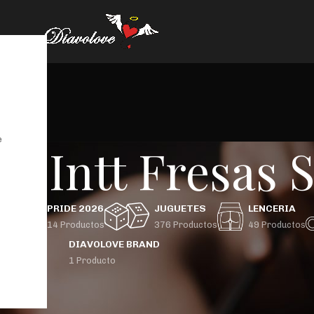
e
t Intt Fresas S
GBTIQ+
PRIDE 2026
JUGUETES
LENCERIA
 Productos
14 Productos
376 Productos
49 Productos
DIAVOLOVE BRAND
1 Producto
uctos etiquetados “Suck My Clit Intt Fresas Silvestres”
36