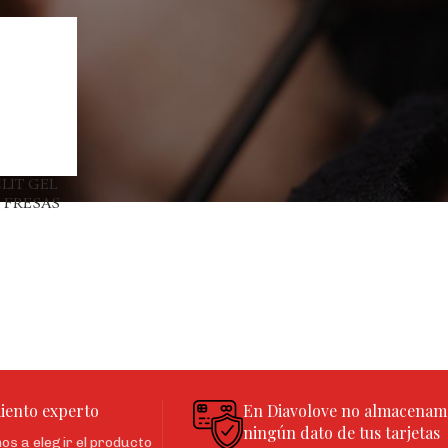
LIT GEL
 FRESAS
iento experto
En Diavolove no almacenam
ningún dato de tus tarjetas
s a elegir el producto