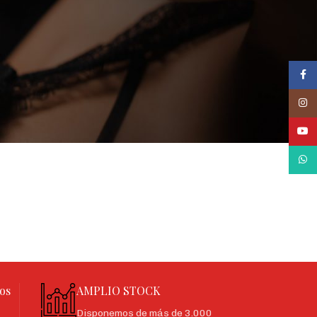
Face
Inst
YouT
What
os
AMPLIO STOCK
Disponemos de más de 3.000