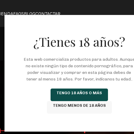
IENDA
FAQS
BLOG
CONTACTAR
¿Tienes 18 años?
Esta web comercializa productos para adultos. Aunqu
Suck My Cli
no existe ningún tipo de contenido pornográfico, para
poder visualizar y comprar en esta página debes de
tener al menos 18 años. Por favor, indícanos tu edad..
COSMETICA
JUEGOS ERÓTICOS
KITS
L
TENGO 18 AÑOS O MÁS
146 Productos
37 Productos
8 Productos
25
TENGO MENOS DE 18 AÑOS
FILTRAR POR PRECIO
Inicio
/
Tienda
/
Prod
Mostrar
9
24