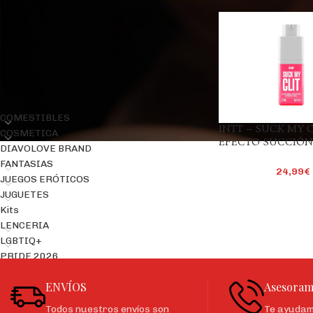
Precio:
20€
—
30€
FILTRAR
CATEGORÍAS DEL PRODUCTO
COMESTIBLES
INTT – SUCK MY C
COSMETICA
EFECTO SUCCIÓN
DIAVOLOVE BRAND
SILVESTRES 15 ML
FANTASIAS
24,99
€
JUEGOS ERÓTICOS
JUGUETES
Kits
LENCERIA
LGBTIQ+
PRIDE 2026
ENVÍOS
Asesoram
Todos nuestros envíos son
Te ayudamo