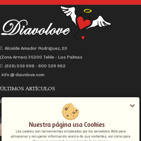
Alcalde Amador Rodríguez, 20
(Zona Arnao) 35200 Telde - Las Palmas
(928) 038 698 - 600 326 862
info @ diavolove.com
ÚLTIMOS ARTÍCULOS
LA CONEXIÓN Y EL DESEO SEXUAL
EL COLLAR DE CADENA CON CANDADO
Nuestra página usa Cookies
Las cookies son herramientas empleadas por los servidores Web para
almacenar y recuperar información acerca de sus visitantes, así como para