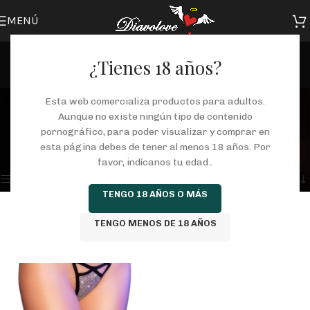
MENÚ
¿Tienes 18 años?
tanga
Esta web comercializa productos para adultos.
Aunque no existe ningún tipo de contenido
Categorías
pornográfico, para poder visualizar y comprar en
Inicio
/
Tienda
/
Productos etiquetados “tanga”
esta página debes de tener al menos 18 años. Por
Mostrando el único resultado
favor, indícanos tu edad..
Mostrar barra lateral
TENGO 18 AÑOS O MÁS
TENGO MENOS DE 18 AÑOS