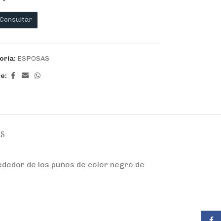
Consultar
oría:
ESPOSAS
e:
S
dedor de los puños de color negro de
Face