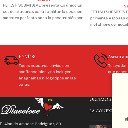
FETISH SUBMISIVE presenta un único un
3
set de ataduras para facilitar la posición
FETISH SUBMISIVE 
maestro perfecto para la penetración con
primeras esposas d
piernas hacia arriba.
metal libre de nique
con estas
Deje que su imaginación le lleve más allá
de sus límites físicos, con la posición
Maestro. Ataduras de cuero vegano
ajustables y resistentes, para mantener
ENVÍOS
Asesoram
las piernas en su sitio en el momento
necesario. El arnés de cuello de cuero
Todos nuestros envíos son
Te ayudamo
vegano es suave y acolchado para una
confidenciales y no incluyen
que neces
máxima comodidad.
anagramas ni logotipos en las
cajas.
El set incluye;
• 2 Correas ajustables de cuello a
ÚLTIMOS ARTÍC
pierna
LA CONEXIÓN Y E
• 2 Esposas tobilleras
a
• 2 Esposas para muñecas
Alcalde Amador Rodríguez, 20
EL CO