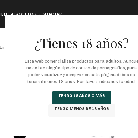
IENDA
FAQS
BLOG
CONTACTAR
¿Tienes 18 años?
Inicio
/
Tienda
/
FANTASIAS
/
ESPOSAS
/
FETISH FANTASY EDICION
Esta web comercializa productos para adultos. Aunqu
no existe ningún tipo de contenido pornográfico, para
poder visualizar y comprar en esta página debes de
tener al menos 18 años. Por favor, indícanos tu edad..
TENGO 18 AÑOS O MÁS
TENGO MENOS DE 18 AÑOS