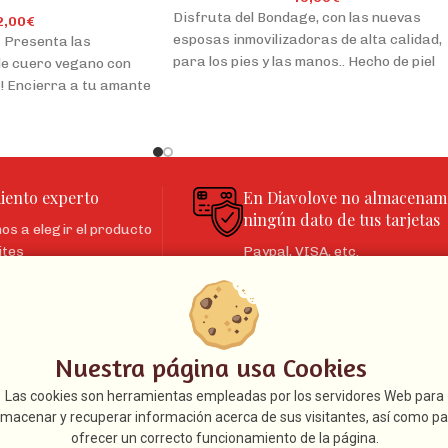
Disfruta del Bondage, con las nuevas
2,00
€
esposas inmovilizadoras de alta calidad,
Presenta las
para los pies y las manos.. Hecho de piel
e cuero vegano con
l! Encierra a tu amante
iento experto
En Diavolove no almacenam
ningún dato de tus tarjetas
s a elegir el producto
ites
Paypal, VISA, etc.
ULOS
INFORMACIÓN LEGAL
Nuestra página usa Cookies
L DESEO SEXUAL
Aviso legal
Las cookies son herramientas empleadas por los servidores Web para
Condiciones de venta
lmacenar y recuperar información acerca de sus visitantes, así como pa
Política de cookies
ofrecer un correcto funcionamiento de la página.
LLAR DE CADENA