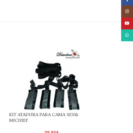
Inst
YouT
What
S
KIT ATADURA PARA CAMA SEX&
MICHIEF
39,95
€