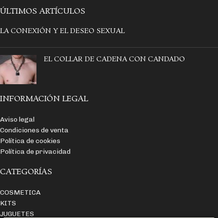
El set incluye, Esposas para
ÚLTIMOS ARTÍCULOS
muñecas + accesorio para cuello y
cadena de metal de unión.
LA CONEXIÓN Y EL DESEO SEXUAL
¡La colección Fetish Submisive es la
perfecta para el BDSM, calidad y
EL COLLAR DE CADENA CON CANDADO
resistencia aptas para cualquier
juego!
Usa estas esposas junto a otros
accesorios de la colección, FETISH
INFORMACIÓN LEGAL
SUBMISIVE.
100% Ajustable.
Aviso legal
Condiciones de venta
Política de cookies
Política de privacidad
CATEGORÍAS
COSMETICA
KITS
JUGUETES