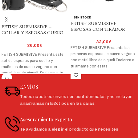
SIN STOCK
FETISH SUBMISSIVE
FETISH SUBMISSIVE –
ESPOSAS CON TIRADOR
COLLAR Y ESPOSAS CUERO
VEGANO CON FORRO DE
32,00
€
NEOPRENO
36,00
€
FETISH SUBMISIVE Presenta las
primeras esposas de cuero vegano
FETISH SUBMISIVE Presenta este
con metal libre de niquel! Encierra a
set de esposas para cuello y
tu amante con estas
muñecas de cuero vegano con
metal libre de niquel! Encierra a tu
amante con estas esposas sexys,
efectivas y cómodas. Un accesorio
ENVÍOS
clásico para tus juegos de
Todos nuestros envíos son confidenciales y no incluyen
esclavitud.
anagramas ni logotipos en las cajas.
Estas esposas tienen la estética
Asesoramiento experto
elegante que buscas a la vez de una
efectividad absoluta. Doble capa y
Te ayudamos a elegir el producto que necesites
terminado con una hebilla de metal,