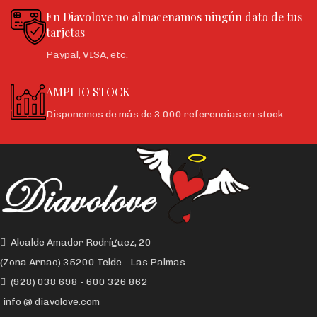
tu sumiso no podrá escapar. El
En Diavolove no almacenamos ningún dato de tus
interior acolchado garantiza que se
tarjetas
mantendrán cómodos sin importar
cuánto tiren o cuánto tiempo
Paypal, VISA, etc.
juegues. El set dispone de una
cadena de unión para inmovilizar
AMPLIO STOCK
desde el cuello hasta las manos.
Disponemos de más de 3.000 referencias en stock
¡Ajusta el accesorio para el cuello de
forma confortable y por la espalda
echa las muñecas hacia atrás,
ajusta las esposas de las muñecas y
únelo! La sumisión está
garantizada.
Son perfectas para jugadores de
nivel avanzado y también para
Alcalde Amador Rodríguez, 20
principiantes.
(Zona Arnao) 35200 Telde - Las Palmas
Fabricado en material; Neopreno,
(928) 038 698 - 600 326 862
Metal libre de niquel y Cuero
info @ diavolove.com
vegano.