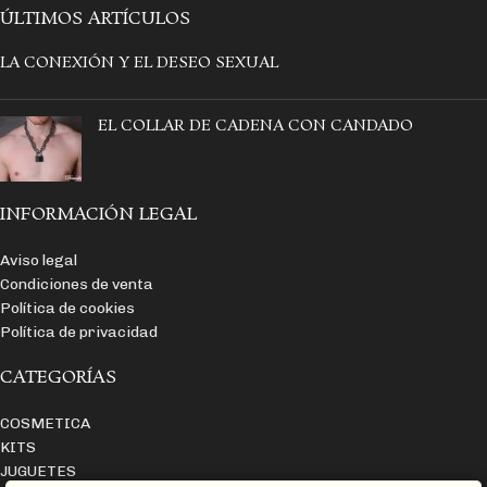
El set incluye, Esposas para
ÚLTIMOS ARTÍCULOS
muñecas + accesorio para cuello y
cadena de metal de unión.
LA CONEXIÓN Y EL DESEO SEXUAL
¡La colección Fetish Submisive es la
perfecta para el BDSM, calidad y
EL COLLAR DE CADENA CON CANDADO
resistencia aptas para cualquier
juego!
Usa estas esposas junto a otros
accesorios de la colección, FETISH
INFORMACIÓN LEGAL
SUBMISIVE.
100% Ajustable.
Aviso legal
Condiciones de venta
Política de cookies
Política de privacidad
CATEGORÍAS
COSMETICA
KITS
JUGUETES